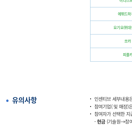
이니스
에뛰드하
요기요(위대
쏘카
피플
유의사항
인센티브 세부내용은 
참여기업( 및 매장)
참여자가 선택한 지
-
현금
(기술원→참여