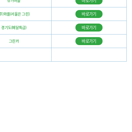
바로가기
슈가버블
바로가기
(주)와플(서울은 그린)
바로가기
경기도(배달특급)
바로가기
그린카