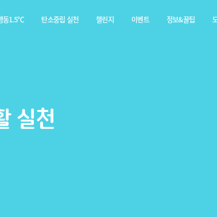
동1.5℃
탄소중립 실천
챌린지
이벤트
정보&꿀팁
소중립
탄소중립 실천 약속
스쿨챌린지
이벤트
전체
행동이란?
실천기록
당첨자
웹툰
발표
탄소중립 게임
짤툰
나의 활동 스탬프
영상
기타
활 실천