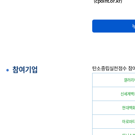
(cpoint.or.kr)
참여기업
탄소중립실천점수 참
갤러리
신세계백
현대백
아로마