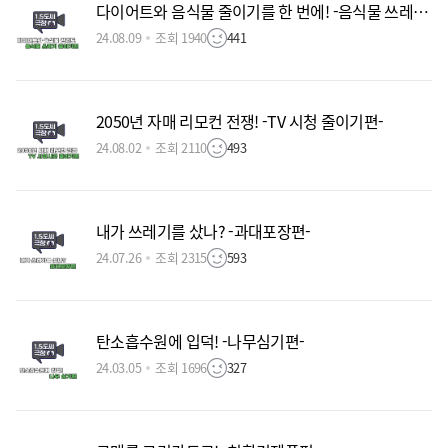
다이어트와 음식물 줄이기를 한 번에! -음식물 쓰레기 줄이기편-
24.08.09
조회 1940
441
2050년 자매 리모컨 전쟁! -TV 시청 줄이기편-
24.08.02
조회 2110
493
내가 쓰레기를 샀나? -과대포장편-
24.07.26
조회 2315
593
탄소흡수원에 입덕! -나무심기편-
24.03.05
조회 1696
327