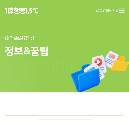
로그인
회원가입
정보&꿀팁
영상
정보&꿀팁