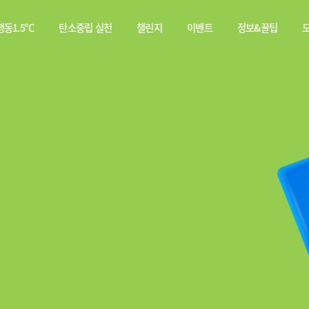
동1.5℃
탄소중립 실천
챌린지
이벤트
정보&꿀팁
소중립
탄소중립 실천 약속
스쿨챌린지
이벤트
전체
행동이란?
실천기록
당첨자
웹툰
발표
탄소중립 게임
짤툰
나의 활동 스탬프
영상
기타