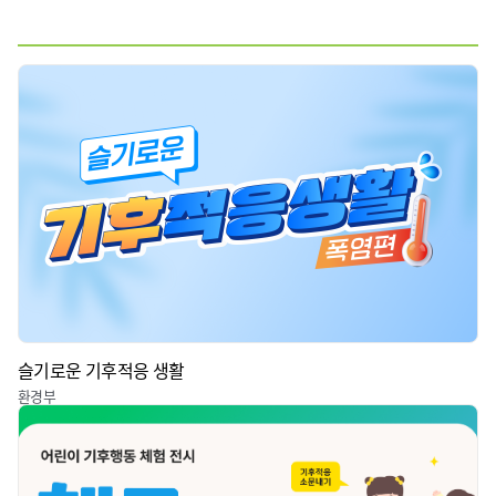
전체
웹툰
짤툰
영상
슬기로운 기후적응 생활
환경부