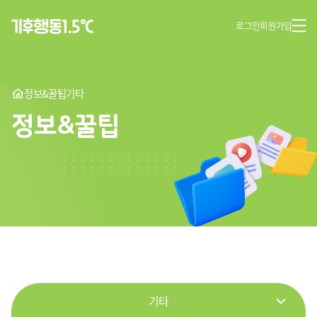
로그인
회원가입
정보&꿀팁
기타
정보&꿀팁
기타