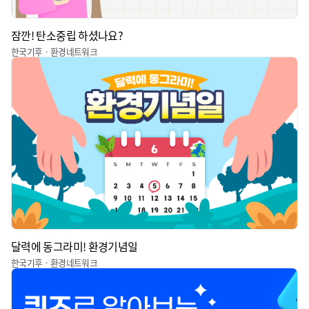
잠깐! 탄소중립 하셨나요?
한국기후ㆍ환경네트워크
달력에 동그라미! 환경기념일
한국기후ㆍ환경네트워크