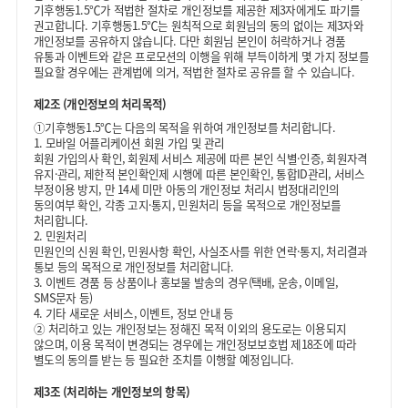
기후행동1.5℃가 적법한 절차로 개인정보를 제공한 제3자에게도 파기를
권고합니다. 기후행동1.5℃는 원칙적으로 회원님의 동의 없이는 제3자와
개인정보를 공유하지 않습니다. 다만 회원님 본인이 허락하거나 경품
유통과 이벤트와 같은 프로모션의 이행을 위해 부득이하게 몇 가지 정보를
필요할 경우에는 관계법에 의거, 적법한 절차로 공유를 할 수 있습니다.
제2조 (개인정보의 처리목적)
①
기후행동1.5℃는 다음의 목적을 위하여 개인정보를 처리합니다.
1. 모바일 어플리케이션 회원 가입 및 관리
회원 가입의사 확인, 회원제 서비스 제공에 따른 본인 식별·인증, 회원자격
유지·관리, 제한적 본인확인제 시행에 따른 본인확인, 통합ID관리, 서비스
부정이용 방지, 만 14세 미만 아동의 개인정보 처리시 법정대리인의
동의여부 확인, 각종 고지·통지, 민원처리 등을 목적으로 개인정보를
처리합니다.
2. 민원처리
민원인의 신원 확인, 민원사항 확인, 사실조사를 위한 연락·통지, 처리결과
통보 등의 목적으로 개인정보를 처리합니다.
3. 이벤트 경품 등 상품이나 홍보물 발송의 경우(택배, 운송, 이메일,
SMS문자 등)
4. 기타 새로운 서비스, 이벤트, 정보 안내 등
②
처리하고 있는 개인정보는 정해진 목적 이외의 용도로는 이용되지
않으며, 이용 목적이 변경되는 경우에는 개인정보보호법 제18조에 따라
별도의 동의를 받는 등 필요한 조치를 이행할 예정입니다.
제3조 (처리하는 개인정보의 항목)