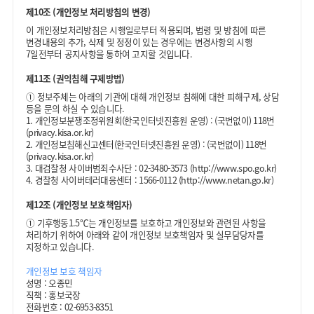
제10조 (개인정보 처리방침의 변경)
이 개인정보처리방침은 시행일로부터 적용되며, 법령 및 방침에 따른
변경내용의 추가, 삭제 및 정정이 있는 경우에는 변경사항의 시행
7일전부터 공지사항을 통하여 고지할 것입니다.
제11조 (권익침해 구제방법)
①
정보주체는 아래의 기관에 대해 개인정보 침해에 대한 피해구제, 상담
등을 문의 하실 수 있습니다.
1. 개인정보분쟁조정위원회(한국인터넷진흥원 운영) : (국번없이) 118번
(privacy.kisa.or.kr)
2. 개인정보침해신고센터(한국인터넷진흥원 운영) : (국번없이) 118번
(privacy.kisa.or.kr)
3. 대검찰청 사이버범죄수사단 : 02-3480-3573 (http://www.spo.go.kr)
4. 경찰청 사이버테러대응센터 : 1566-0112 (http://www.netan.go.kr)
제12조 (개인정보 보호책임자)
①
기후행동1.5℃는 개인정보를 보호하고 개인정보와 관련된 사항을
처리하기 위하여 아래와 같이 개인정보 보호책임자 및 실무담당자를
지정하고 있습니다.
개인정보 보호 책임자
성명 : 오종민
직책 : 홍보국장
전화번호 : 02-6953-8351