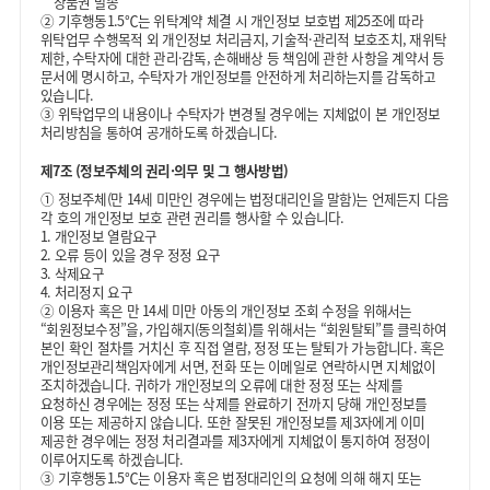
상품권 발송
②
기후행동1.5℃는 위탁계약 체결 시 개인정보 보호법 제25조에 따라
위탁업무 수행목적 외 개인정보 처리금지, 기술적·관리적 보호조치, 재위탁
제한, 수탁자에 대한 관리·감독, 손해배상 등 책임에 관한 사항을 계약서 등
문서에 명시하고, 수탁자가 개인정보를 안전하게 처리하는지를 감독하고
있습니다.
③
위탁업무의 내용이나 수탁자가 변경될 경우에는 지체없이 본 개인정보
처리방침을 통하여 공개하도록 하겠습니다.
제7조 (정보주체의 권리·의무 및 그 행사방법)
①
정보주체(만 14세 미만인 경우에는 법정대리인을 말함)는 언제든지 다음
각 호의 개인정보 보호 관련 권리를 행사할 수 있습니다.
1. 개인정보 열람요구
2. 오류 등이 있을 경우 정정 요구
3. 삭제요구
4. 처리정지 요구
②
이용자 혹은 만 14세 미만 아동의 개인정보 조회 수정을 위해서는
“회원정보수정”을, 가입해지(동의철회)를 위해서는 “회원탈퇴”를 클릭하여
본인 확인 절차를 거치신 후 직접 열람, 정정 또는 탈퇴가 가능합니다. 혹은
개인정보관리책임자에게 서면, 전화 또는 이메일로 연락하시면 지체없이
조치하겠습니다. 귀하가 개인정보의 오류에 대한 정정 또는 삭제를
요청하신 경우에는 정정 또는 삭제를 완료하기 전까지 당해 개인정보를
이용 또는 제공하지 않습니다. 또한 잘못된 개인정보를 제3자에게 이미
제공한 경우에는 정정 처리결과를 제3자에게 지체없이 통지하여 정정이
이루어지도록 하겠습니다.
③
기후행동1.5℃는 이용자 혹은 법정대리인의 요청에 의해 해지 또는