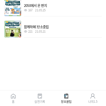
2050에서 온 편지
167
21.05.25
함께하RE 탄소중립
221
21.05.21
홈
실천기록
정보꿀팁
나의1.5