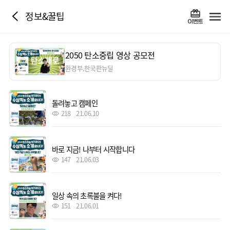
정보&꿀팁
2050 탄소중립 영상 공모전
환경부,한국판뉴딜
돌려놓고 캠페인
218
21.06.10
바로 지금! 나부터 시작합니다
147
21.06.03
일상 속의 초록불을 켜다!
151
21.06.01