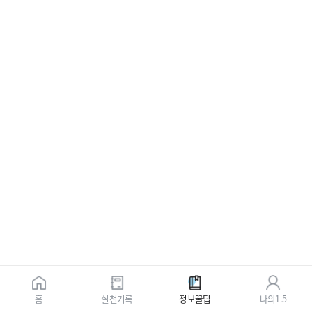
홈
실천기록
정보꿀팁
나의1.5