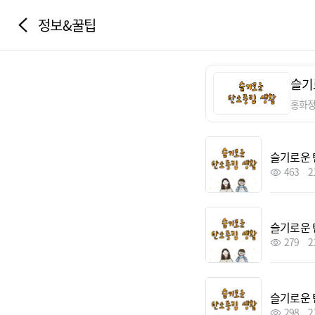
정보&꿀팁
슬기
홍화
슬기로운 
463
2
슬기로운 
279
2
슬기로운 
298
2