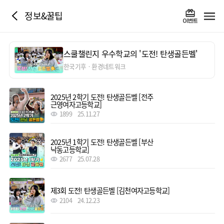
정보&꿀팁
스쿨챌린지 우수학교의 '도전! 탄생골든벨'
한국기후ㆍ환경네트워크
2025년 2학기 도전! 탄생골든벨 [전주
근영여자고등학교]
1899
25.11.27
2025년 1학기 도전! 탄생골든벨 [부산
낙동고등학교]
2677
25.07.28
제3회 도전! 탄생골든벨 [김천여자고등학교]
2104
24.12.23