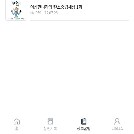
이상한나라의 탄소중립세상 1화
959
22.07.28
홈
실천기록
정보꿀팁
나의1.5