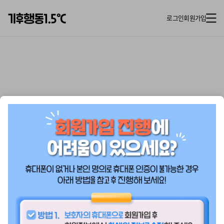
로그인
회원가입
회원가입
01
02
03
04
05
만 14세 미만 학생 회원