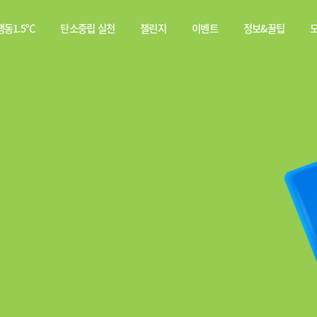
동1.5℃
탄소중립 실천
챌린지
이벤트
정보&꿀팁
소중립
탄소중립 실천 약속
스쿨챌린지
이벤트
전체
행동이란?
실천기록
당첨자
웹툰
발표
탄소중립 게임
짤툰
나의 활동 스탬프
영상
기타