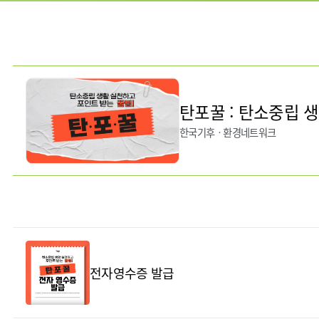
탄포꿀 : 탄소중립 
한국기후ㆍ환경네트워크
전자영수증 발급