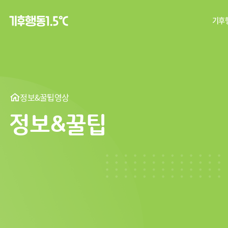
기후행
탄
기후
정보&꿀팁
영상
정보&꿀팁