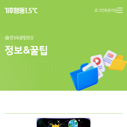
로그인
회원가입
정보&꿀팁
영상
정보&꿀팁