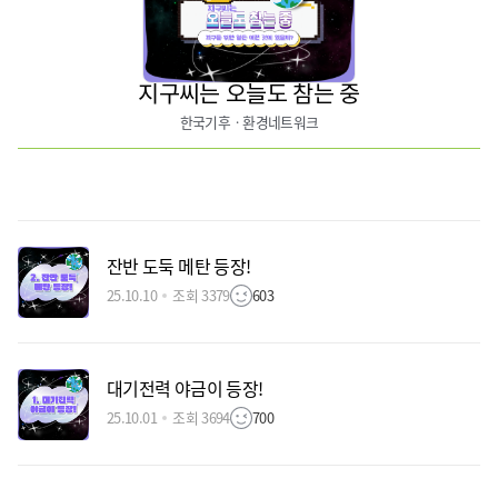
지구씨는 오늘도 참는 중
한국기후ㆍ환경네트워크
잔반 도둑 메탄 등장!
25.10.10
조회 3379
603
대기전력 야금이 등장!
25.10.01
조회 3694
700