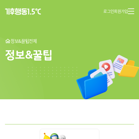
로그인
회원가입
정보&꿀팁
전체
정보&꿀팁