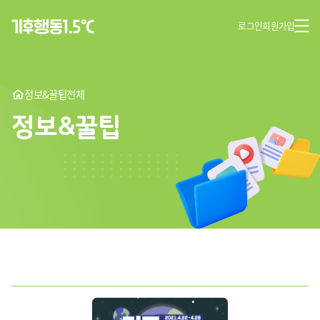
로그인
회원가입
정보&꿀팁
전체
정보&꿀팁