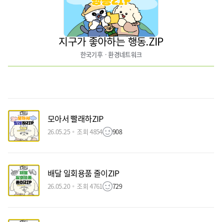
지구가 좋아하는 행동.ZIP
한국기후ㆍ환경네트워크
모아서 빨래하ZIP
26.05.25
조회 4854
908
배달 일회용품 줄이ZIP
26.05.20
조회 4761
729