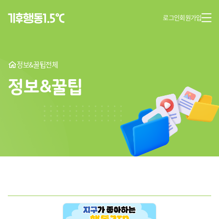
로그인
회원가입
정보&꿀팁
전체
정보&꿀팁