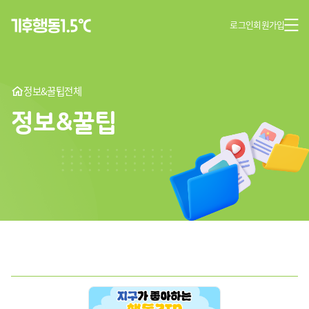
로그인
회원가입
정보&꿀팁
전체
정보&꿀팁