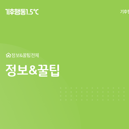
기후행
탄
기후
정보&꿀팁
전체
정보&꿀팁