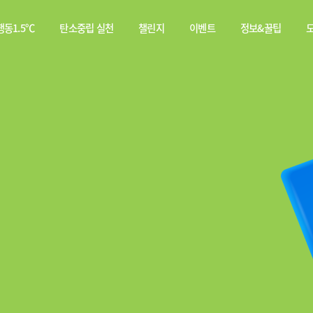
동1.5℃
탄소중립 실천
챌린지
이벤트
정보&꿀팁
소중립
탄소중립 실천 약속
스쿨챌린지
이벤트
전체
행동이란?
실천기록
당첨자
웹툰
발표
탄소중립 게임
짤툰
나의 활동 스탬프
영상
기타