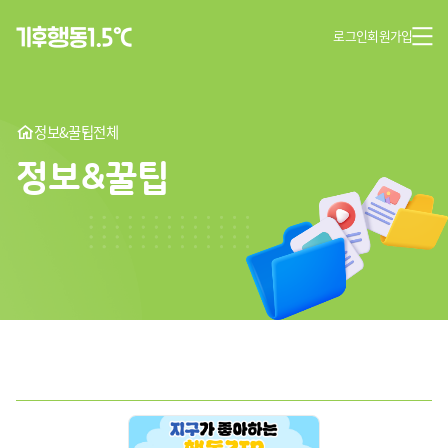
로그인
회원가입
정보&꿀팁
전체
정보&꿀팁