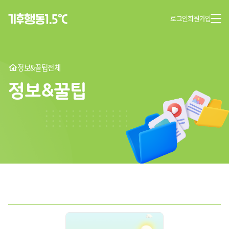
로그인
회원가입
정보&꿀팁
전체
정보&꿀팁