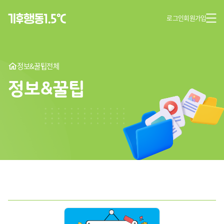
로그인
회원가입
정보&꿀팁
전체
정보&꿀팁