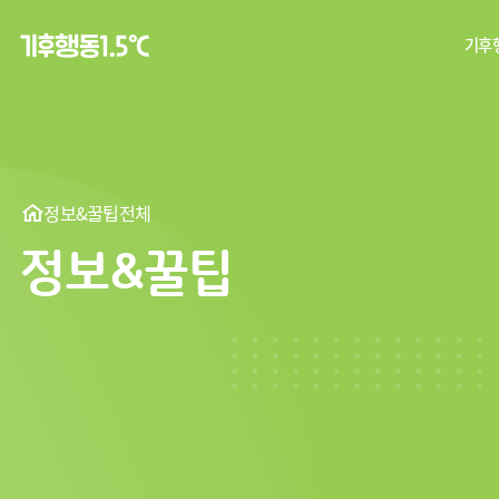
기후행
탄
기후
정보&꿀팁
전체
정보&꿀팁