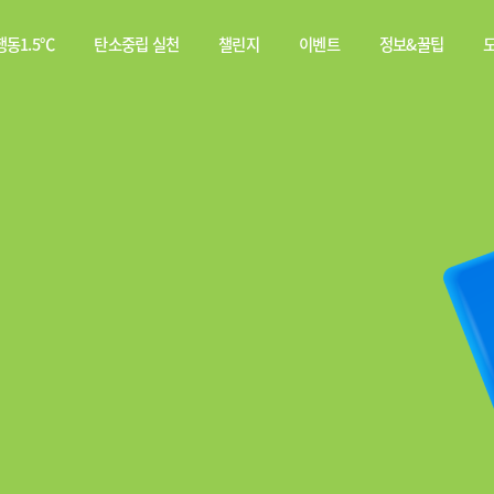
동1.5℃
탄소중립 실천
챌린지
이벤트
정보&꿀팁
소중립
탄소중립 실천 약속
스쿨챌린지
이벤트
전체
행동이란?
실천기록
당첨자
웹툰
발표
탄소중립 게임
짤툰
나의 활동 스탬프
영상
기타