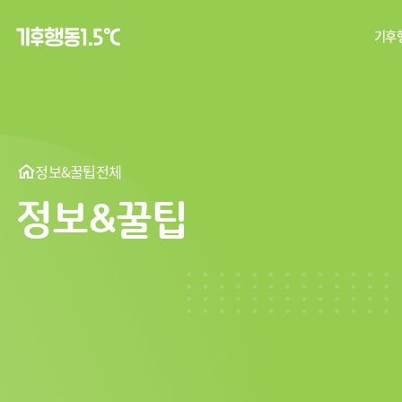
기후행
탄
기후
정보&꿀팁
전체
정보&꿀팁