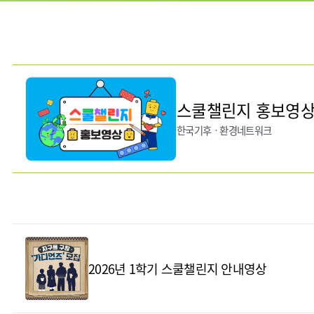
스쿨챌린지 홍보영
한국기후ㆍ환경네트워크
2026년 1학기 스쿨챌린지 안내영상