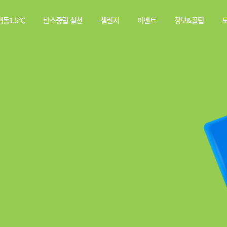
동1.5℃
탄소중립 실천
챌린지
이벤트
정보&꿀팁
소중립
탄소중립 실천 약속
스쿨챌린지
이벤트
전체
행동이란?
실천기록
당첨자
웹툰
발표
탄소중립 게임
짤툰
나의 활동 스탬프
영상
기타