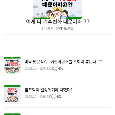
이게 다 기후변화 때문이라고?
한국기후ㆍ환경네트워크
벼락 맞은 나무, 이산화탄소를 오히려 뿜는다고?
25.12.29
조회 1582
465
참꼬막이 멸종위기에 처했다?
25.12.22
조회 285
102