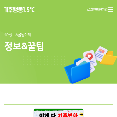
로그인
회원가입
정보&꿀팁
전체
정보&꿀팁