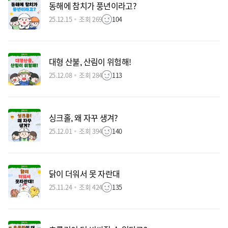
동해에 참치가 풍년이라고?
25.12.15
조회 269
104
대형 산불, 산림이 위험해!
25.12.08
조회 284
113
싱크홀, 왜 자꾸 생겨?
25.12.01
조회 394
140
닭이 더워서 못 자란대
25.11.24
조회 424
135