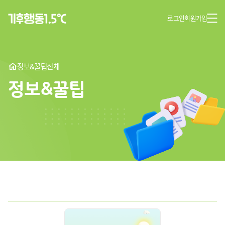
로그인
회원가입
정보&꿀팁
전체
정보&꿀팁