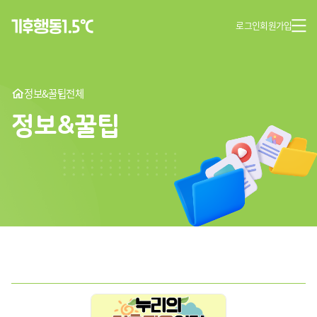
로그인
회원가입
정보&꿀팁
전체
정보&꿀팁