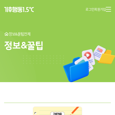
로그인
회원가입
정보&꿀팁
전체
정보&꿀팁