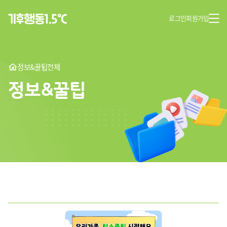
로그인
회원가입
정보&꿀팁
전체
정보&꿀팁