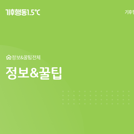
기후행
탄
기후
정보&꿀팁
전체
정보&꿀팁