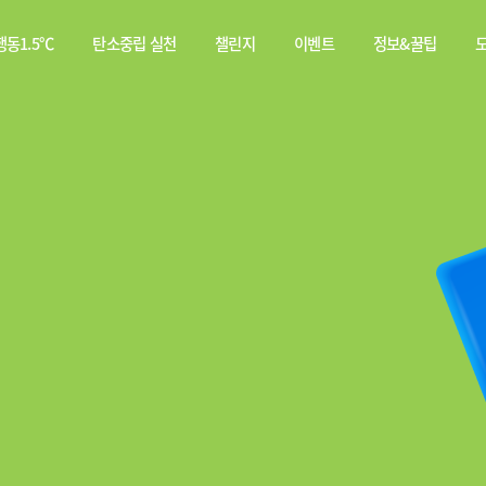
동1.5℃
탄소중립 실천
챌린지
이벤트
정보&꿀팁
소중립
탄소중립 실천 약속
스쿨챌린지
이벤트
전체
행동이란?
실천기록
당첨자
웹툰
발표
탄소중립 게임
짤툰
나의 활동 스탬프
영상
기타