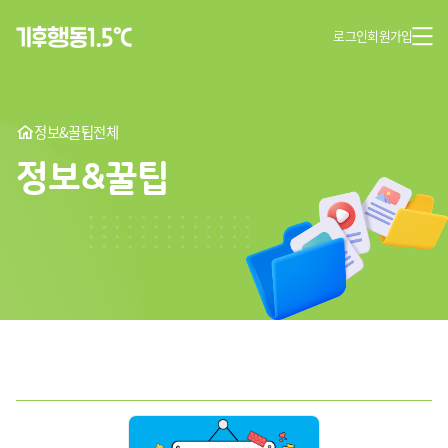
로그인
회원가입
정보&꿀팁
전체
정보&꿀팁