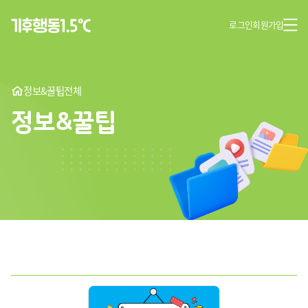
로그인
회원가입
정보&꿀팁
전체
정보&꿀팁