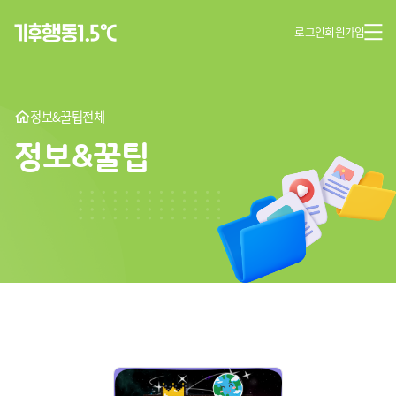
로그인
회원가입
정보&꿀팁
전체
정보&꿀팁