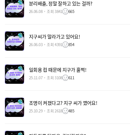
분리배출, 정말 잘하고 있는 걸까?
26.06.08
조회 3841
665
지구씨가 말라가고 있어요!
26.06.03
조회 4391
854
일회용 컵 때문에 지구가 훌쩍!
25.11.07
조회 3108
611
조명이 켜졌다고? 지구 씨가 깼어요!
25.10.29
조회 2618
485