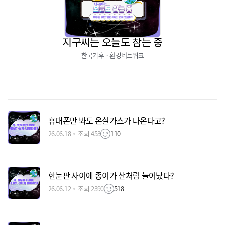
지구씨는 오늘도 참는 중
한국기후ㆍ환경네트워크
휴대폰만 봐도 온실가스가 나온다고?
26.06.18
조회 453
110
한눈판 사이에 종이가 산처럼 늘어났다?
26.06.12
조회 2390
518