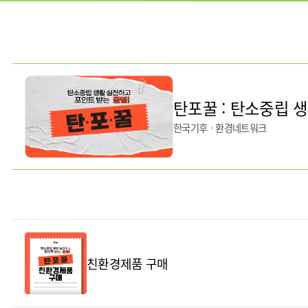
탄포꿀 : 탄소중립 
한국기후ㆍ환경네트워크
친환경제품 구매