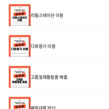
리필스테이션 이용
다회용기 이용
고품질재활용품 배출
폐휴대폰 반납