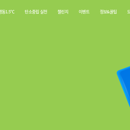
동1.5℃
탄소중립 실천
챌린지
이벤트
정보&꿀팁
소중립
탄소중립 실천 약속
스쿨챌린지
이벤트
전체
행동이란?
실천기록
당첨자
웹툰
발표
탄소중립 게임
짤툰
나의 활동 스탬프
영상
기타