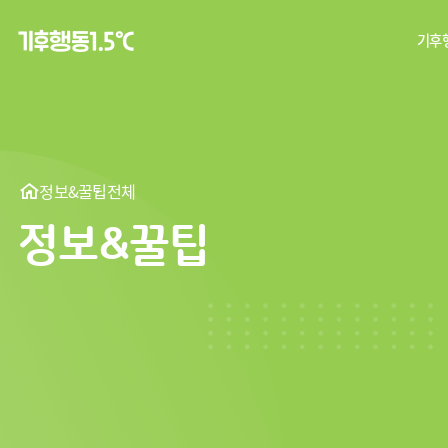
기후행
탄
기후
정보&꿀팁
전체
정보&꿀팁