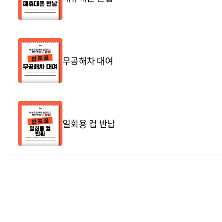
무공해차 대여
일회용 컵 반납