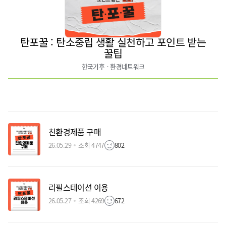
탄포꿀 : 탄소중립 생활 실천하고 포인트 받는
꿀팁
한국기후ㆍ환경네트워크
친환경제품 구매
26.05.29
조회 4747
802
리필스테이션 이용
26.05.27
조회 4269
672