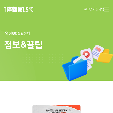
로그인
회원가입
정보&꿀팁
전체
정보&꿀팁