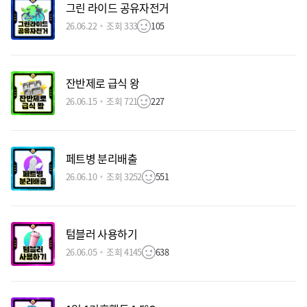
그린 라이드 공유자전거
26.06.22
조회 333
105
잔반제로 급식 왕
26.06.15
조회 721
227
페트병 분리배출
26.06.10
조회 3252
551
텀블러 사용하기
26.06.05
조회 4145
638