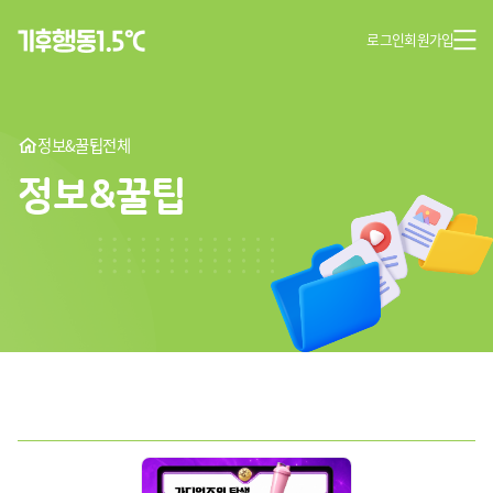
로그인
회원가입
정보&꿀팁
전체
정보&꿀팁