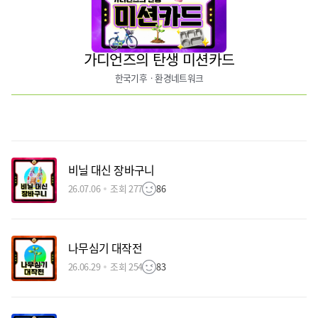
가디언즈의 탄생 미션카드
한국기후ㆍ환경네트워크
비닐 대신 장바구니
26.07.06
조회 277
86
나무심기 대작전
26.06.29
조회 254
83