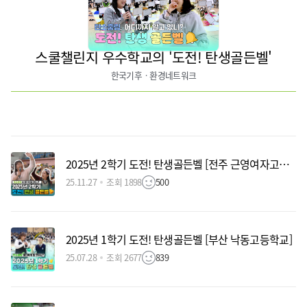
스쿨챌린지 우수학교의 '도전! 탄생골든벨'
한국기후ㆍ환경네트워크
2025년 2학기 도전! 탄생골든벨 [전주 근영여자고등학교]
25.11.27
조회 1898
500
2025년 1학기 도전! 탄생골든벨 [부산 낙동고등학교]
25.07.28
조회 2677
839