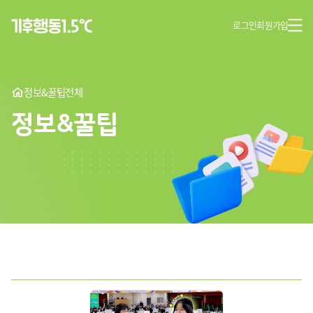
로그인
회원가입
정보&꿀팁
전체
정보&꿀팁