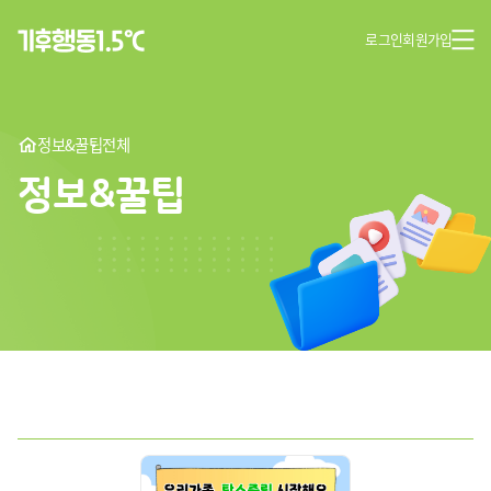
로그인
회원가입
정보&꿀팁
전체
정보&꿀팁