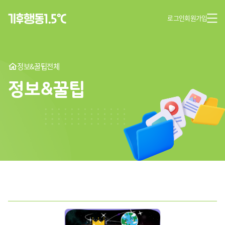
로그인
회원가입
정보&꿀팁
전체
정보&꿀팁