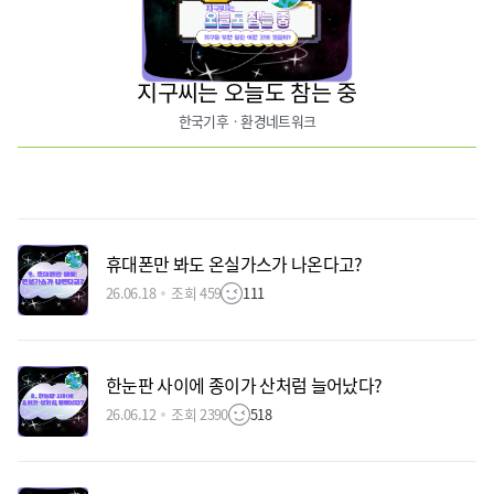
지구씨는 오늘도 참는 중
한국기후ㆍ환경네트워크
휴대폰만 봐도 온실가스가 나온다고?
26.06.18
조회 459
111
한눈판 사이에 종이가 산처럼 늘어났다?
26.06.12
조회 2390
518