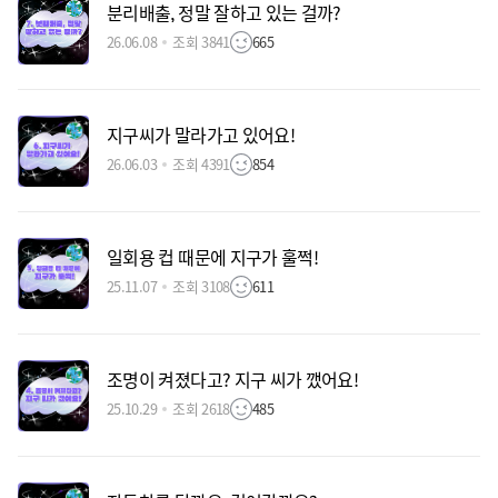
분리배출, 정말 잘하고 있는 걸까?
26.06.08
조회 3841
665
지구씨가 말라가고 있어요!
26.06.03
조회 4391
854
일회용 컵 때문에 지구가 훌쩍!
25.11.07
조회 3108
611
조명이 켜졌다고? 지구 씨가 깼어요!
25.10.29
조회 2618
485