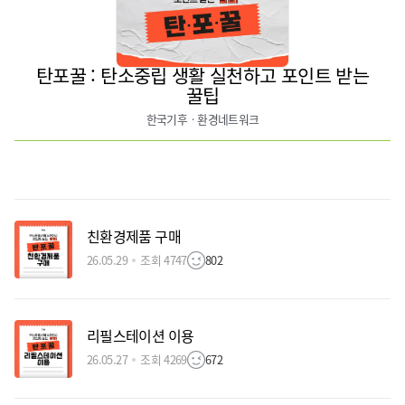
탄포꿀 : 탄소중립 생활 실천하고 포인트 받는
꿀팁
한국기후ㆍ환경네트워크
친환경제품 구매
26.05.29
조회 4747
802
리필스테이션 이용
26.05.27
조회 4269
672