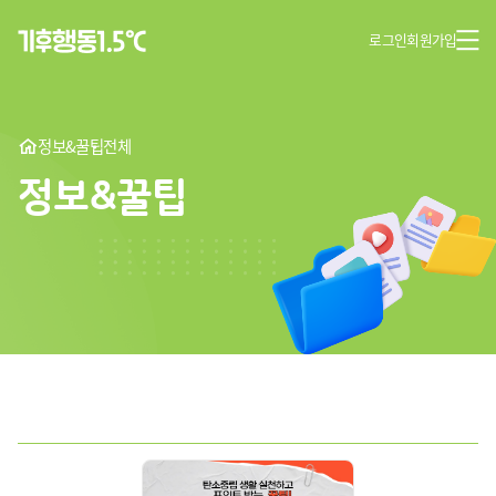
로그인
회원가입
정보&꿀팁
전체
정보&꿀팁