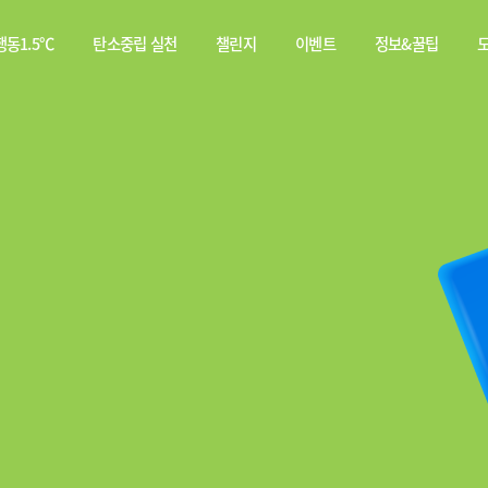
동1.5℃
탄소중립 실천
챌린지
이벤트
정보&꿀팁
소중립
탄소중립 실천 약속
스쿨챌린지
이벤트
전체
행동이란?
실천기록
당첨자
웹툰
발표
탄소중립 게임
짤툰
나의 활동 스탬프
영상
기타