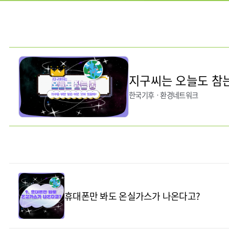
지구씨는 오늘도 참
한국기후ㆍ환경네트워크
휴대폰만 봐도 온실가스가 나온다고?