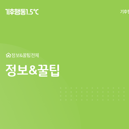
기후행
탄
기후
정보&꿀팁
전체
정보&꿀팁