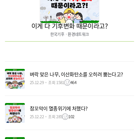
이게 다 기후변화 때문이라고?
한국기후ㆍ환경네트워크
벼락 맞은 나무, 이산화탄소를 오히려 뿜는다고?
25.12.29
조회 1581
464
참꼬막이 멸종위기에 처했다?
25.12.22
조회 285
102