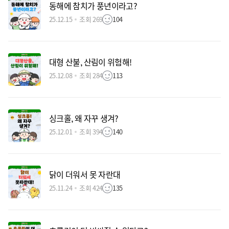
동해에 참치가 풍년이라고?
25.12.15
조회 269
104
대형 산불, 산림이 위험해!
25.12.08
조회 284
113
싱크홀, 왜 자꾸 생겨?
25.12.01
조회 394
140
닭이 더워서 못 자란대
25.11.24
조회 424
135