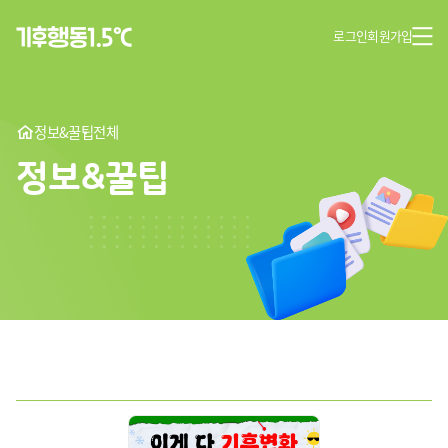
로그인
회원가입
정보&꿀팁
전체
정보&꿀팁