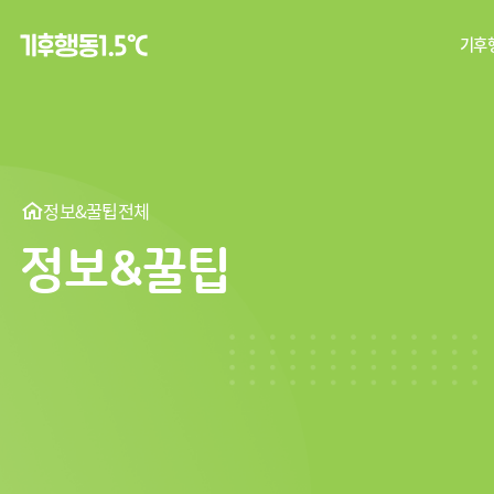
기후행
탄
기후
정보&꿀팁
전체
정보&꿀팁