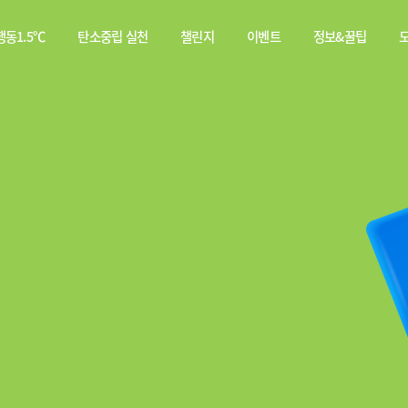
동1.5℃
탄소중립 실천
챌린지
이벤트
정보&꿀팁
소중립
탄소중립 실천 약속
스쿨챌린지
이벤트
전체
행동이란?
실천기록
당첨자
웹툰
발표
탄소중립 게임
짤툰
나의 활동 스탬프
영상
기타