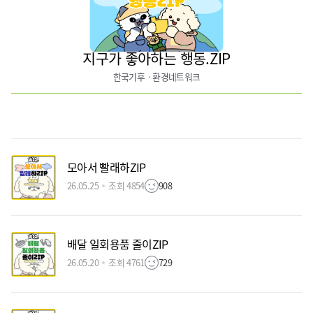
지구가 좋아하는 행동.ZIP
한국기후ㆍ환경네트워크
모아서 빨래하ZIP
26.05.25
조회 4854
908
배달 일회용품 줄이ZIP
26.05.20
조회 4761
729