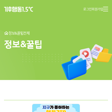
로그인
회원가입
정보&꿀팁
전체
정보&꿀팁