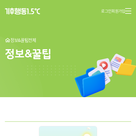
로그인
회원가입
정보&꿀팁
전체
정보&꿀팁