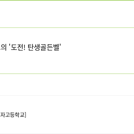
 '도전! 탄생골든벨'
영여자고등학교]