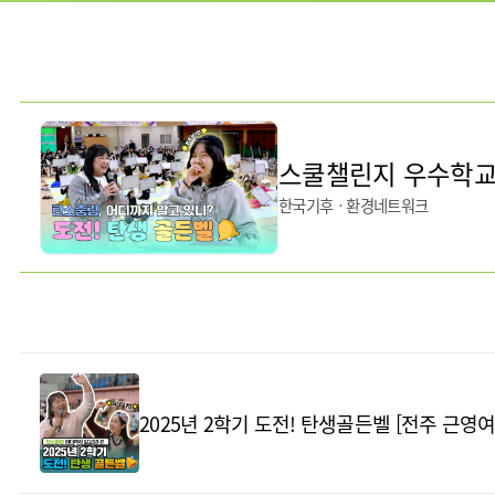
스쿨챌린지 우수학교의
한국기후ㆍ환경네트워크
2025년 2학기 도전! 탄생골든벨 [전주 근