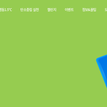
동1.5℃
탄소중립 실천
챌린지
이벤트
정보&꿀팁
소중립
탄소중립 실천 약속
스쿨챌린지
이벤트
전체
행동이란?
실천기록
당첨자
웹툰
발표
탄소중립 게임
짤툰
나의 활동 스탬프
영상
기타