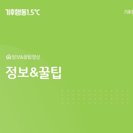
기후행
탄
기후
정보&꿀팁
영상
정보&꿀팁