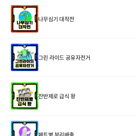
나무심기 대작전
그린 라이드 공유자전거
잔반제로 급식 왕
페트병 분리배출