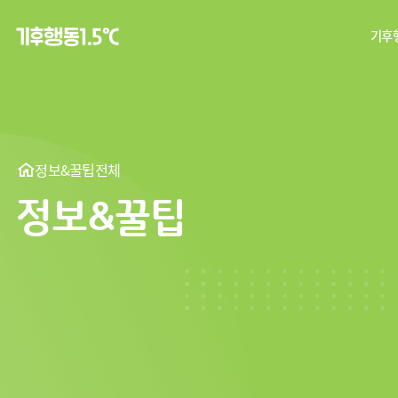
기후행
탄
기후
정보&꿀팁
전체
정보&꿀팁