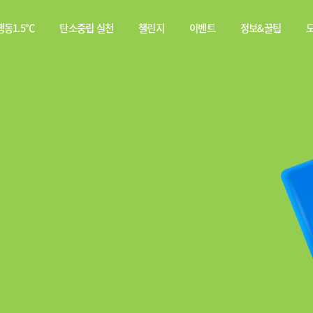
동1.5℃
탄소중립 실천
챌린지
이벤트
정보&꿀팁
소중립
탄소중립 실천 약속
스쿨챌린지
이벤트
전체
행동이란?
실천기록
당첨자
웹툰
발표
탄소중립 게임
짤툰
나의 활동 스탬프
영상
기타