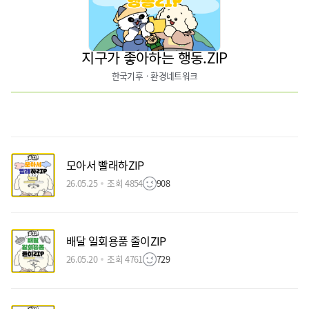
지구가 좋아하는 행동.ZIP
한국기후ㆍ환경네트워크
모아서 빨래하ZIP
26.05.25
조회 4854
908
배달 일회용품 줄이ZIP
26.05.20
조회 4761
729