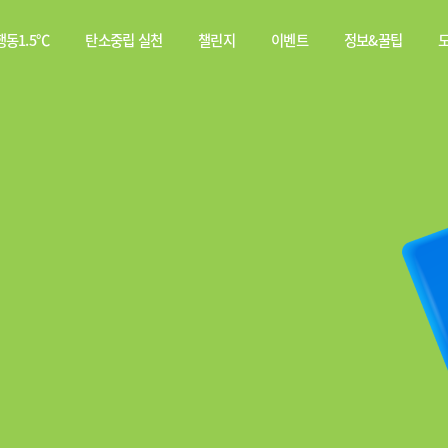
동1.5℃
탄소중립 실천
챌린지
이벤트
정보&꿀팁
소중립
탄소중립 실천 약속
스쿨챌린지
이벤트
전체
행동이란?
실천기록
당첨자
웹툰
발표
탄소중립 게임
짤툰
나의 활동 스탬프
영상
기타