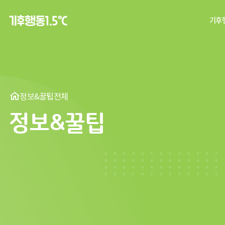
기후행
탄
기후
정보&꿀팁
전체
정보&꿀팁