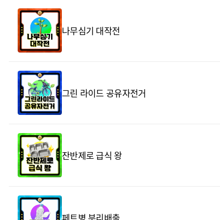
나무심기 대작전
그린 라이드 공유자전거
잔반제로 급식 왕
페트병 분리배출