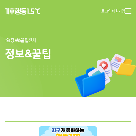
로그인
회원가입
정보&꿀팁
전체
정보&꿀팁