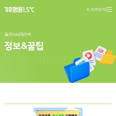
로그인
회원가입
정보&꿀팁
전체
정보&꿀팁